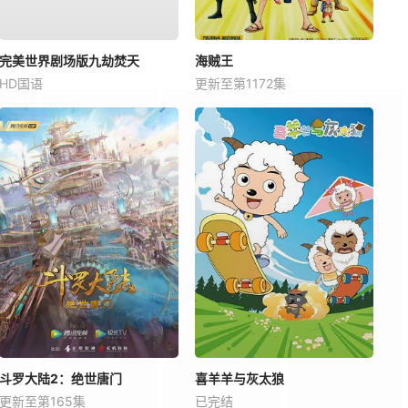
完美世界剧场版九劫焚天
海贼王
HD国语
更新至第1172集
斗罗大陆2：绝世唐门
喜羊羊与灰太狼
更新至第165集
已完结