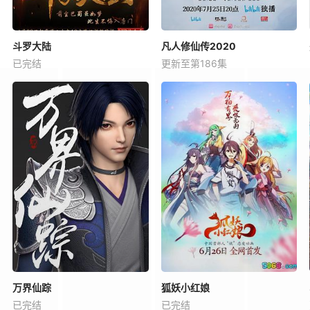
斗罗大陆
凡人修仙传2020
已完结
更新至第186集
万界仙踪
狐妖小红娘
已完结
已完结