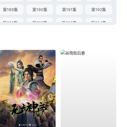
第189集
第190集
第191集
第192集
第201集
第202集
第203集
第204集
第213集
第214集
第215集
第216集
第225集
第226集
第227集
第228集
第237集
第238集
第239集
第240集
第249集
第250集
第251集
第252集
第261集
第262集
第263集
第264集
第273集
第274集
第275集
第276集
第285集
第286集
第287集
第288集