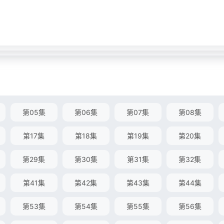
第05集
第06集
第07集
第08集
第17集
第18集
第19集
第20集
第29集
第30集
第31集
第32集
第41集
第42集
第43集
第44集
第53集
第54集
第55集
第56集