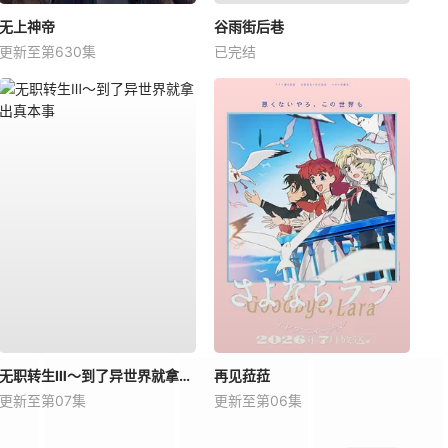
第297集
第298集
第299集
第300集
无上神帝
谷雨街后巷
更新至第630集
已完结
第309集
第310集
第311集
第312集
第321集
第322集
第323集
第324集
第333集
第334集
第335集
第336集
第345集
第346集
第347集
第348集
第357集
第358集
第359集
第360集
第369集
第370集
第371集
第372集
第381集
第382集
第383集
第384集
无职转生Ⅲ～到了异世界就拿出真本事
再见菈菈
第393集
第394集
第395集
第396集
更新至第07集
更新至第06集
第405集
第406集
第407集
第408集