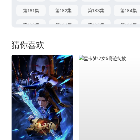
第181集
第182集
第183集
第184集
第193集
第194集
第195集
第196集
第205集
第206集
第207集
第208集
猜你喜欢
第217集
第218集
第219集
第220集
第229集
第230集
第231集
第232集
第241集
第242集
第243集
第244集
第253集
第254集
第255集
第256集
第265集
第266集
第267集
第268集
第277集
第278集
第279集
第280集