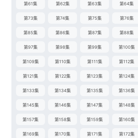
第61集
第62集
第63集
第64集
第73集
第74集
第75集
第76集
第85集
第86集
第87集
第88集
第97集
第98集
第99集
第100集
第109集
第110集
第111集
第112集
第121集
第122集
第123集
第124集
第133集
第134集
第135集
第136集
第145集
第146集
第147集
第148集
第157集
第158集
第159集
第160集
第169集
第170集
第171集
第172集