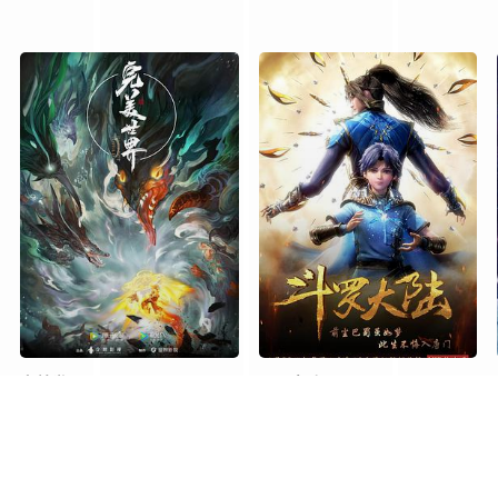
第413集
第414集
第415集
第416集
第425集
第426集
第427集
第428集
第437集
第438集
第439集
第440集
第449集
第450集
第451集
第452集
第461集
第462集
第463集
第464集
第473集
第474集
第475集
第476集
第485集
第486集
第487集
第488集
完美世界
斗罗大陆
第497集
第498集
第499集
第500集
更新至第281集
已完结
第509集
第510集
第511集
第512集