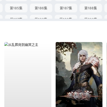
第185集
第186集
第187集
第188集
第197集
第198集
第199集
第200集
第209集
第210集
第211集
第212集
第221集
第222集
第223集
第224集
第233集
第234集
第235集
第236集
第245集
第246集
第247集
第248集
第257集
第258集
第259集
第260集
第269集
第270集
第271集
第272集
第281集
第282集
第283集
第284集