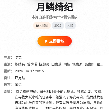
月鳞绮纪
本片由茶杯狐cupfox提供播放
大陆剧
2026
大陆
立即播放
导演：
陆觉
主演：
鞠婧祎
曾舜晞
陈都灵
田嘉瑞
闫桉
饶嘉迪
高嘉妍
左宸屹
更新：
2026-04-17 20:15
备注：
已完结
语言：
国语
剧情：
露芜衣是神秘组织无相月最小的九尾狐，性格活泼，狡黠。
在寻找大妖小唯的任务中，她潜入了洛安韦府，然而她发现
自称为小唯而来的不止她，还有以妖身画皮为法师，身负血
海深仇的武拾光，与她同来的姐姐，面似春水心有足谋，同