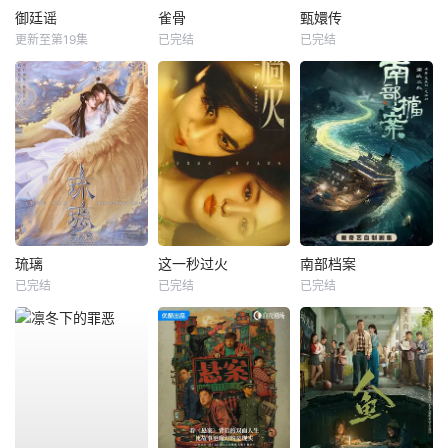
御廷谣
雀骨
甄嬛传
更新至第19集
已完结
已完结
琉璃
这一秒过火
南部档案
已完结
已完结
已完结