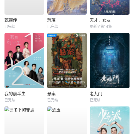
甄嬛传
琉璃
天才，女友
已完结
已完结
更新至第14集
我的前半生
悬案
老九门
已完结
已完结
已完结