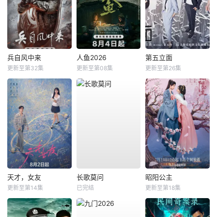
兵自风中来
人鱼2026
第五立面
更新至第32集
更新至第08集
更新至第26集
天才，女友
长歌莫问
昭阳公主
更新至第14集
已完结
更新至第18集