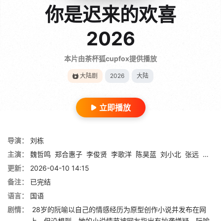
你是迟来的欢喜
2026
本片由茶杯狐cupfox提供播放
大陆剧
2026
大陆
立即播放
导演：
刘栋
主演：
魏哲鸣
郑合惠子
李俊贤
李歌洋
陈昊蓝
刘小北
张远
张沐
更新：
2026-04-10 14:15
备注：
已完结
语言：
国语
剧情：
28岁的阮喻以自己的情感经历为原型创作小说并发布在网
上。但没想到，她的小说情节被网友指出有抄袭嫌疑。阮喻