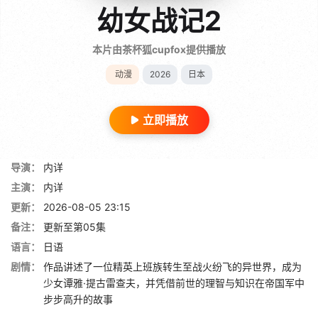
幼女战记2
本片由茶杯狐cupfox提供播放
动漫
2026
日本
立即播放
导演：
内详
主演：
内详
更新：
2026-08-05 23:15
备注：
更新至第05集
语言：
日语
剧情：
作品讲述了一位精英上班族转生至战火纷飞的异世界，成为
少女谭雅·提古雷查夫，并凭借前世的理智与知识在帝国军中
步步高升的故事