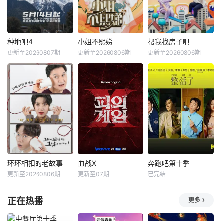
种地吧4
小姐不熙娣
帮我找房子吧
更新至20260807期
更新至20260806期
更新至20260806期
环环相扣的老故事
血战X
奔跑吧第十季
更新至20260806期
更新至07期
已完结
正在热播
更多