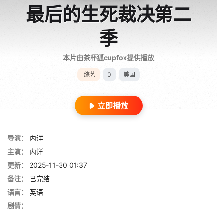
最后的生死裁决第二
季
本片由茶杯狐cupfox提供播放
综艺
0
美国
立即播放
导演：
内详
主演：
内详
更新：
2025-11-30 01:37
备注：
已完结
语言：
英语
剧情：