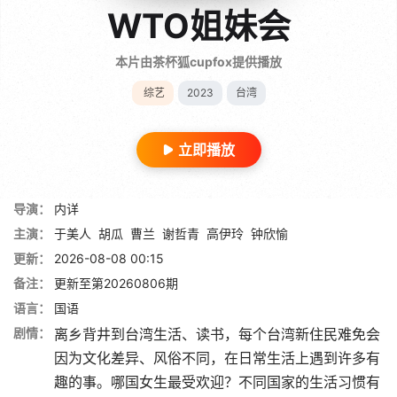
WTO姐妹会
本片由茶杯狐cupfox提供播放
综艺
2023
台湾
立即播放
导演：
内详
主演：
于美人
胡瓜
曹兰
谢哲青
高伊玲
钟欣愉
更新：
2026-08-08 00:15
备注：
更新至第20260806期
语言：
国语
剧情：
离乡背井到台湾生活、读书，每个台湾新住民难免会
因为文化差异、风俗不同，在日常生活上遇到许多有
趣的事。哪国女生最受欢迎？不同国家的生活习惯有