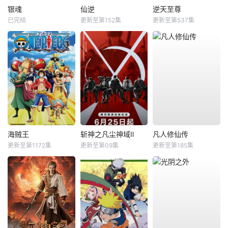
银魂
仙逆
逆天至尊
已完结
更新至第152集
更新至第537集
海贼王
斩神之凡尘神域Ⅱ
凡人修仙传
更新至第1172集
更新至第09集
更新至第185集