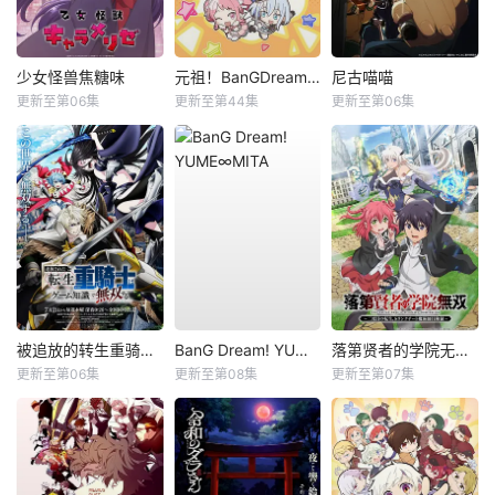
少女怪兽焦糖味
元祖！BanGDream酱
尼古喵喵
更新至第06集
更新至第44集
更新至第06集
被追放的转生重骑士用游戏知识开无双
BanG Dream! YUME∞MITA
落第贤者的学院无双第二回转生，S等级作弊魔术师冒险记
更新至第06集
更新至第08集
更新至第07集