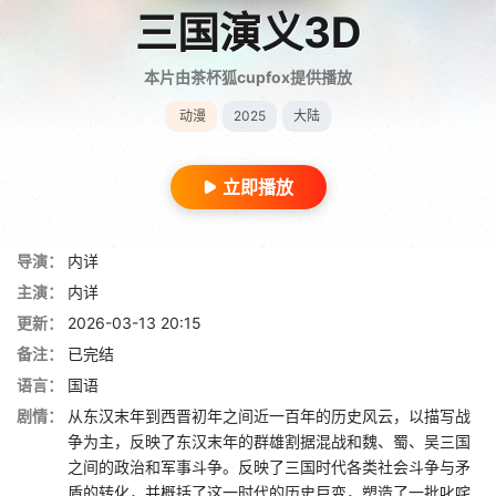
三国演义3D
本片由茶杯狐cupfox提供播放
动漫
2025
大陆
立即播放
导演：
内详
主演：
内详
更新：
2026-03-13 20:15
备注：
已完结
语言：
国语
剧情：
从东汉末年到西晋初年之间近一百年的历史风云，以描写战
争为主，反映了东汉末年的群雄割据混战和魏、蜀、吴三国
之间的政治和军事斗争。反映了三国时代各类社会斗争与矛
盾的转化，并概括了这一时代的历史巨变，塑造了一批叱咤