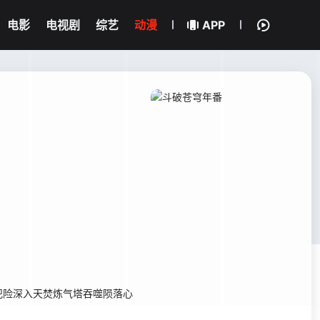
电影
电视剧
综艺
动漫
APP
险深入天焚炼气塔吞噬陨落心