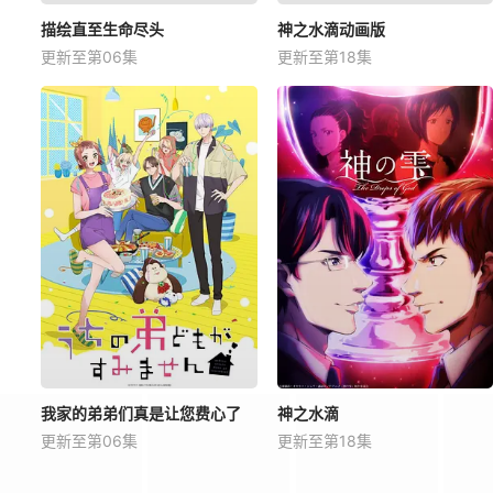
描绘直至生命尽头
神之水滴动画版
更新至第06集
更新至第18集
我家的弟弟们真是让您费心了
神之水滴
更新至第06集
更新至第18集