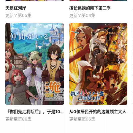
天是红河岸
擅长逃跑的殿下第二季
更新至第05集
更新至第04集
『你们先走我断后』，于是10年后我成为了传说
从0位居民开始的边境领主大人
更新至第06集
更新至第06集