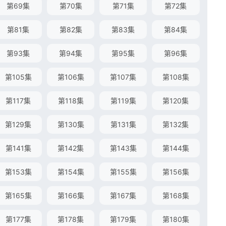
第69集
第70集
第71集
第72集
第81集
第82集
第83集
第84集
第93集
第94集
第95集
第96集
第105集
第106集
第107集
第108集
第117集
第118集
第119集
第120集
第129集
第130集
第131集
第132集
第141集
第142集
第143集
第144集
第153集
第154集
第155集
第156集
第165集
第166集
第167集
第168集
第177集
第178集
第179集
第180集