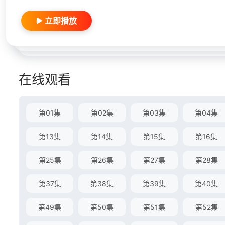
立即播放
在线观看
第01集
第02集
第03集
第04集
第13集
第14集
第15集
第16集
第25集
第26集
第27集
第28集
第37集
第38集
第39集
第40集
第49集
第50集
第51集
第52集