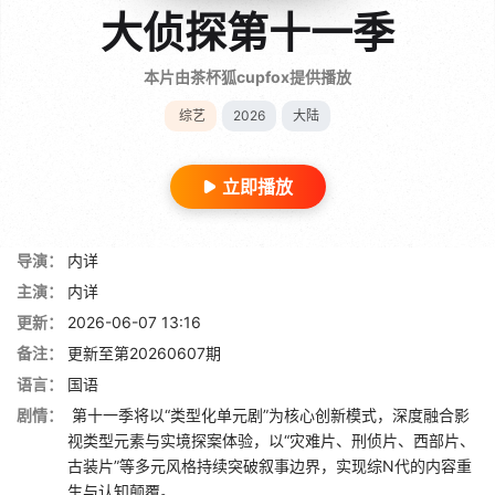
大侦探第十一季
本片由茶杯狐cupfox提供播放
综艺
2026
大陆
立即播放
导演：
内详
主演：
内详
更新：
2026-06-07 13:16
备注：
更新至第20260607期
语言：
国语
剧情：
第十一季将以“类型化单元剧”为核心创新模式，深度融合影
视类型元素与实境探案体验，以“灾难片、刑侦片、西部片、
古装片”等多元风格持续突破叙事边界，实现综N代的内容重
生与认知颠覆。