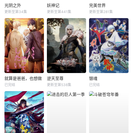
光阴之外
妖神记
完美世界
更新至第34集
更新至第441集
更新至第281集
就算是爸爸，也想做
逆天至尊
银魂
已完结
更新至第538集
已完结