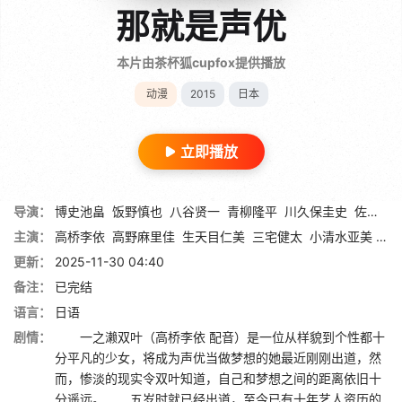
那就是声优
本片由茶杯狐cupfox提供播放
动漫
2015
日本
立即播放
导演：
博史池畠
饭野慎也
八谷贤一
青柳隆平
川久保圭史
佐佐木纯人
主演：
高桥李依
高野麻里佳
生天目仁美
三宅健太
小清水亚美
佐
更新：
2025-11-30 04:40
备注：
已完结
语言：
日语
剧情：
一之濑双叶（高桥李依 配音）是一位从样貌到个性都十
分平凡的少女，将成为声优当做梦想的她最近刚刚出道，然
而，惨淡的现实令双叶知道，自己和梦想之间的距离依旧十
分遥远。 五岁时就已经出道，至今已有十年艺人资历的