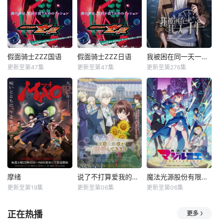
假面骑士ZZZ国语
假面骑士ZZZ日语
我被困在同一天一千年动态漫
更新至第47集
更新至第47集
更新至第276集
摩绪
说了不打算爱我的公爵继承人，不知为何对我宠爱有加
魔法光源股份有限公司第二季
更新至第19集
更新至第06集
更新至第06集
正在热播
更多