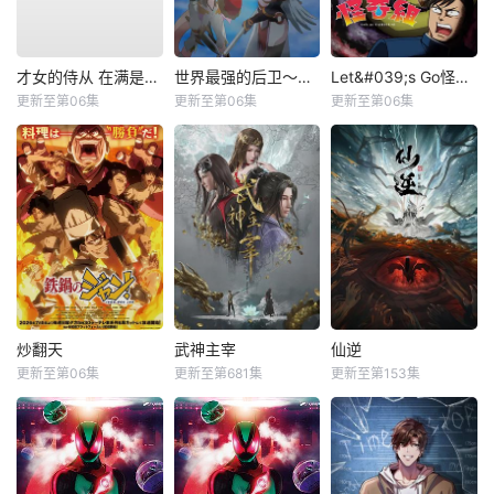
才女的侍从 在满是高岭之花的贵族学校暗中照顾（毫无生活自理能力的）学院第一大小姐
世界最强的后卫～迷宫国的新人探索者～
Let&#039;s Go怪奇组
更新至第06集
更新至第06集
更新至第06集
炒翻天
武神主宰
仙逆
更新至第06集
更新至第681集
更新至第153集