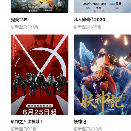
完美世界
凡人修仙传2020
更新至第281集
更新至第185集
斩神之凡尘神域Ⅱ
妖神记
更新至第09集
更新至第439集