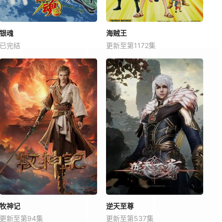
银魂
海贼王
已完结
更新至第1172集
牧神记
逆天至尊
更新至第94集
更新至第537集