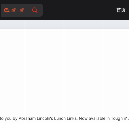
首页
搜一搜
 you by Abraham Lincoln's Lunch Links. Now available in Tough n' .