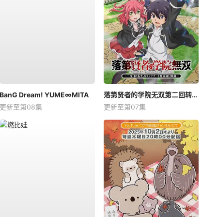
BanG Dream! YUME∞MITA
落第贤者的学院无双第二回转生，S等级作弊魔术师冒险记
更新至第08集
更新至第07集