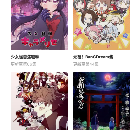
少女怪兽焦糖味
元祖！BanGDream酱
更新至第06集
更新至第44集