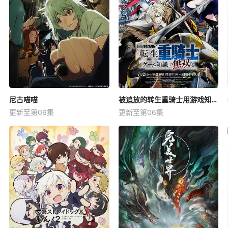
尼古喵喵
被追放的转生重骑士用游戏知识开无双
更新至第06集
更新至第06集