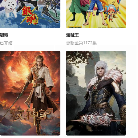
银魂
海贼王
已完结
更新至第1172集