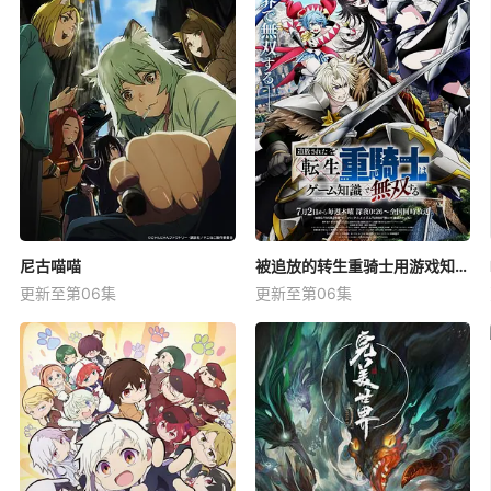
尼古喵喵
被追放的转生重骑士用游戏知识开无双
更新至第06集
更新至第06集