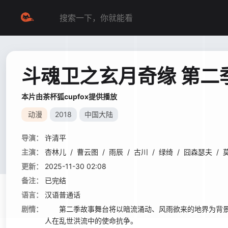
斗魂卫之玄月奇缘 第二
本片由茶杯狐cupfox提供播放
动漫
2018
中国大陆
导演：
许清平
主演：
杏林儿
/
曹云图
/
雨辰
/
古川
/
绿绮
/
囧森瑟夫
/
更新：
2025-11-30 02:08
备注：
已完结
语言：
汉语普通话
剧情：
第二季故事舞台将以暗流涌动、风雨欲来的地界为背景
人在乱世洪流中的使命抗争。