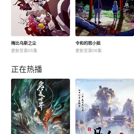
梅比乌斯之尘
令和的斑小姐
更新至第05集
更新至第06集
正在热播