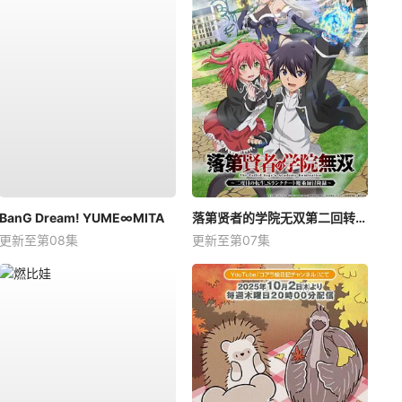
BanG Dream! YUME∞MITA
落第贤者的学院无双第二回转生，S等级作弊魔术师冒险记
更新至第08集
更新至第07集