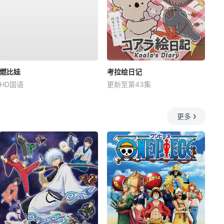
燃比娃
考拉绘日记
HD国语
更新至第43集
更多