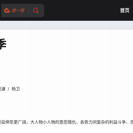
首页
搜一搜
季
莫谦
/
杨卫
延伸至更广阔，大人物小人物的恩怨情仇、各势力间复杂的利益斗争、灵