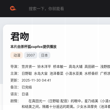
君吻
本片由茶杯狐cupfox提供播放
动漫
2007
日本
导演：
笠井贤一
铃木洋平
桥本敏一
高岛大辅
高田耕一
浅野
主演：
日野聪
水岛大宙
池泽春菜
小清水亚美
水桥香织
广桥
更新：
2025-11-30 04:41
备注：
已完结
语言：
日语
剧情：
在真田光一（日野聪 配音）的眼中，星乃结美（小清水
和结美之间，隔着十分遥远的距离。少女水泽摩央（池泽春菜