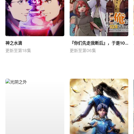
神之水滴
『你们先走我断后』，于是10年后我成为了传说
更新至第18集
更新至第06集