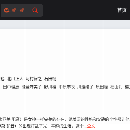
首页
搜一搜
胜也
北川正人
河村智之
石田畅
凉
田中理惠
能登麻美子
野川樱
中原麻衣
川澄绫子
原田瞳
福山润
樱
亚美 配音）是女神一样完美的存在，她羞涩的性格和安静的个性都让他
 配音）的出现打乱了光一平静的生活，这个...
全文