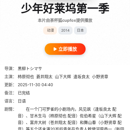
少年好莱坞第一季
本片由茶杯狐cupfox提供播放
动漫
2014
日本
立即播放
导演：
黒柳トシマサ
主演：
柿原彻也
蒼井翔太
山下大辉
逢坂良太
小野贤章
更新：
2025-11-30 04:40
备注：
已完结
语言：
日语
剧情：
在一个门可罗雀的小剧场内，风见飒（逢坂良太 配
音）、甘木生马（柿原彻也 配音）佐伯希星（山下大辉 配
音）、富井大树（苍井翔太 配音）和舞山春（小野贤章 配
音）等五个还未满20岁的青年在负责人敕使河原恭一（新田