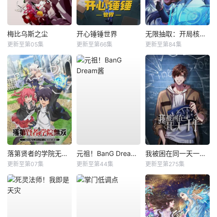
梅比乌斯之尘
开心锤锤世界
无限抽取：开局核平修仙世界动态漫
更新至第05集
更新至第66集
更新至第84集
落第贤者的学院无双第二回转生，S等级作弊魔术师冒险记
元祖！BanG Dream酱
我被困在同一天一千年动态漫
更新至第07集
更新至第44集
更新至第275集