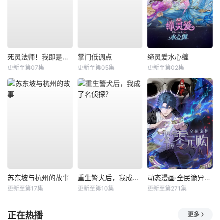
死灵法师！我即是天灾
掌门低调点
缔灵爱水心缠
更新至第07集
更新至第05集
更新至第02集
苏东坡与杭州的故事
重生警犬后，我成了名侦探？
动态漫画·全民诡异：开局掌握零元购
更新至第17集
更新至第10集
更新至第271集
正在热播
更多