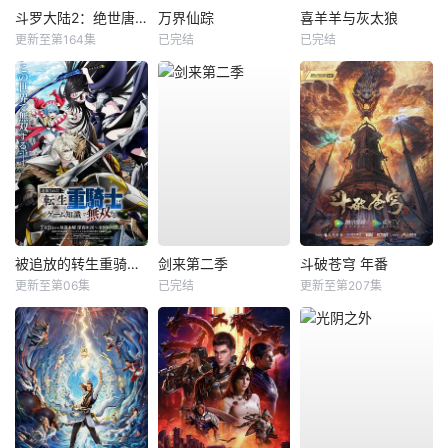
斗罗大陆2：绝世唐门
万界仙踪
喜羊羊与灰太狼
更新至第164集
已完结
已完结
被追放的转生重骑士用游戏知识开无双
剑来第二季
斗破苍穹 年番
更新至第06集
已完结
更新至第207集