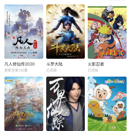
凡人修仙传2020
斗罗大陆
火影忍者
更新至第185集
已完结
已完结