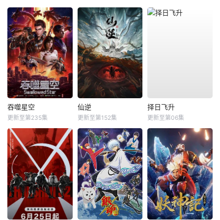
吞噬星空
仙逆
择日飞升
更新至第235集
更新至第152集
更新至第06集