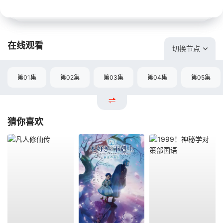
在线观看
切换节点
第01集
第02集
第03集
第04集
第05集
猜你喜欢