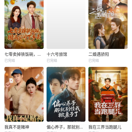
七零卖掉铁饭碗，囤满空间下乡去
十六号旅馆
二婚遇骄阳
已完结
已完结
已完结
我真不是赌神
偏心养子，那就别怪我掀桌子了
我在三界当跑腿儿