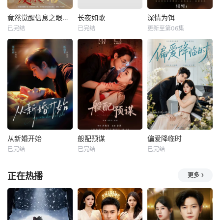
竟然觉醒信息之眼，我转身进入反派大营
长夜如歌
深情为饵
已完结
已完结
更新至第06集
从新婚开始
般配预谋
偏爱降临时
已完结
已完结
已完结
正在热播
更多