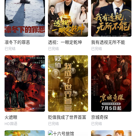
凛冬下的罪恶
透视：一眼定乾坤
我有透视无所不能
已完结
已完结
已完结
火遮眼
贬值我成了世界首富
京城奇探
HD国语
已完结
已完结