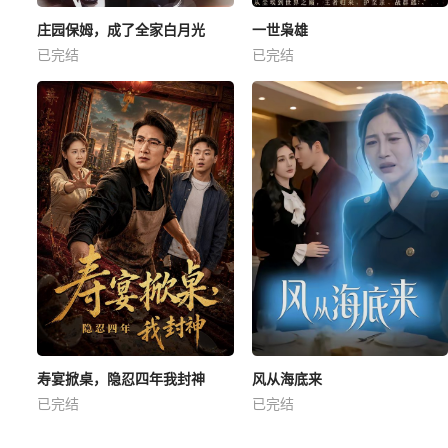
庄园保姆，成了全家白月光
一世枭雄
已完结
已完结
寿宴掀桌，隐忍四年我封神
风从海底来
已完结
已完结