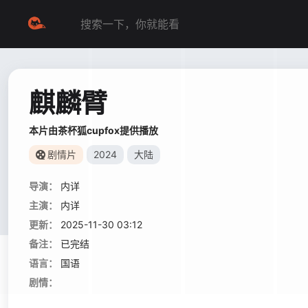
麒麟臂
本片由茶杯狐cupfox提供播放
剧情片
2024
大陆
导演：
内详
主演：
内详
更新：
2025-11-30 03:12
备注：
已完结
语言：
国语
剧情：