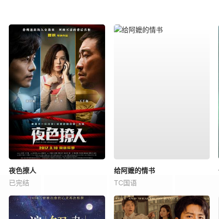
夜色撩人
给阿嬷的情书
已完结
TC国语