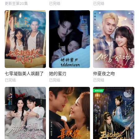
更新至第20集
已完结
已完结
七零凝脂美人飒翻了
她的蜜刃
仲夏夜之吻
已完结
已完结
已完结