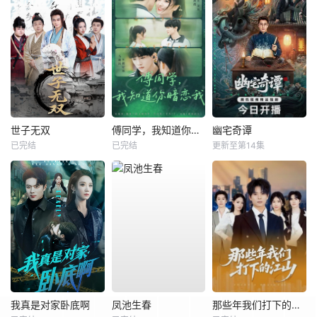
世子无双
傅同学，我知道你暗恋我
幽宅奇谭
已完结
已完结
更新至第14集
我真是对家卧底啊
凤池生春
那些年我们打下的江山