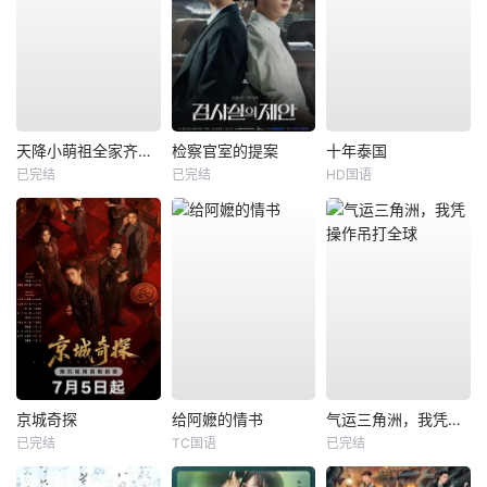
天降小萌祖全家齐齐宠
检察官室的提案
十年泰国
已完结
已完结
HD国语
京城奇探
给阿嬷的情书
气运三角洲，我凭操作吊打全球
已完结
TC国语
已完结