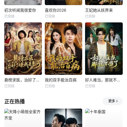
初次听闻我很爱你
喜欢你2026
王妃她从妖界来
已完结
已完结
已完结
悬榜求医，治好了嫌我是乞丐
我的双手能治百病
好人难当，那就不当了
已完结
已完结
已完结
正在热播
更多