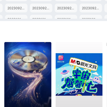
20230926期
20230927期
20230928期
20230929期
20231013期
20231016期
20231017期
20231018期
20231103期
20231106期
20231107期
20231108期
20231122期
20231123期
20231124期
20231127期
20231213期
20231214期
20231215期
20231219期
20240101期
20240102期
20240103期
20240104期
20240119期
20240122期
20240124期
20240125期
20240207期
20240215期
20240220期
20240221期
20240305期
20240306期
20240308期
20240311期