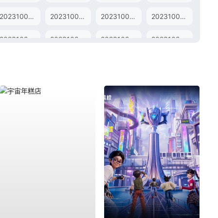
20231003期
20231004期
20231005期
20231006期
20231020期
20231023期
20231024期
20231026期
20231109期
20231110期
20231113期
20231114期
20231128期
20231130期
20231201期
20231204期
20231220期
20231221期
20231222期
20231225期
20240105期
20240108期
20240109期
20240110期
20240126期
20240129期
20240130期
20240131期
20240222期
20240223期
20240226期
20240227期
20240312期
20240313期
20240314期
20240315期