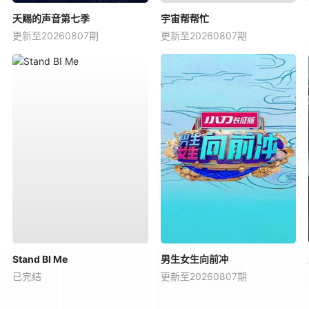
20240325期
20240326期
20240328期
20240329期
天赐的声音第七季
宇宙帮帮忙
更新至20260807期
更新至20260807期
20240411期
20240412期
20240415期
20240416期
20240501期
20240502期
20240503期
20240506期
20240520期
20240521期
20240522期
20240523期
20240613期
20240614期
20240617期
20240618期
20240701期
20240702期
20240703期
20240704期
20240722期
20240723期
20240724期
20240725期
20240812期
20240813期
20240814期
20240815期
Stand BI Me
男生女生向前冲
20240902期
20240903期
20240904期
20240905期
已完结
更新至20260807期
20240923期
20240924期
20240925期
20240926期