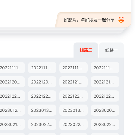
好影片，与好朋友一起分享
线路二
线路一
20221111期
20221114期
20221115期
20221116期
20221205期
20221208期
20221212期
20221213期
20221226期
20221227期
20221228期
20221229期
20230120期
20230130期
20230131期
20230202期
20230217期
20230220期
20230221期
20230223期