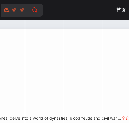
首页
搜一搜
s, delve into a world of dynasties, blood feuds and civil war,...
全