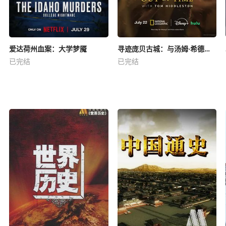
爱达荷州血案：大学梦魇
寻迹庞贝古城：与汤姆·希德勒斯顿同行
已完结
已完结