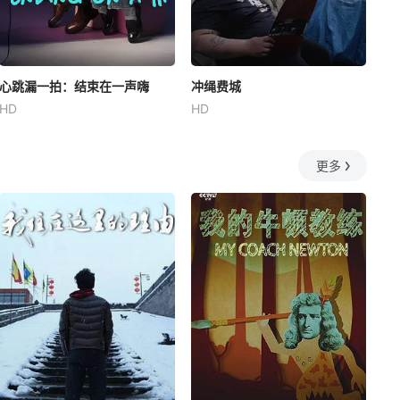
心跳漏一拍：结束在一声嗨
冲绳费城
HD
HD
更多