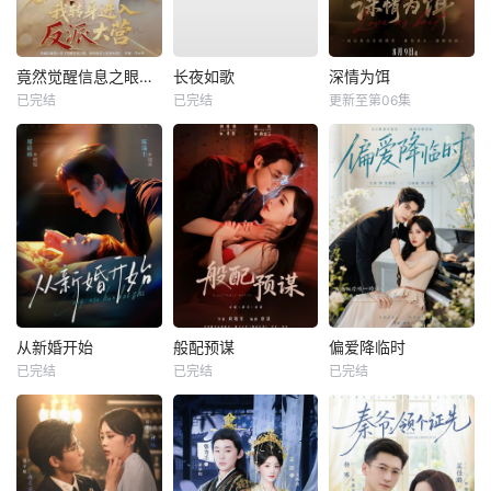
竟然觉醒信息之眼，我转身进入反派大营
长夜如歌
深情为饵
已完结
已完结
更新至第06集
从新婚开始
般配预谋
偏爱降临时
已完结
已完结
已完结