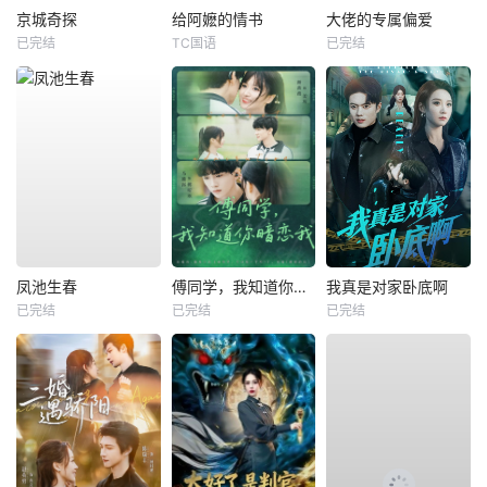
京城奇探
给阿嬷的情书
大佬的专属偏爱
已完结
TC国语
已完结
凤池生春
傅同学，我知道你暗恋我
我真是对家卧底啊
已完结
已完结
已完结