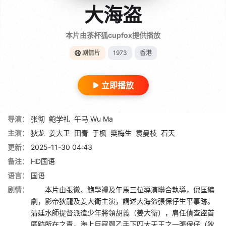
大海盗
本片由茶杯狐cupfox提供播放
剧情片
1973
香港
立即播放
导演：
张彻
鲍学礼
午马 Wu Ma
主演：
狄龙
姜大卫
田青
于枫
樊梅生
袁曼枝
石天
更新：
2025-11-30 04:43
备注：
HD国语
语言：
国语
剧情：
本片由張徹、鮑學禮及午馬三位導演聯合執導，倪匡編
劇，影帝狄龍及姜大衛主演，講述大海盜張保仔生平事跡。
清廷水師提督派遣少年將領胡義（姜大衛），肩任偵查盜首
匿跡所在之責，海上巨寇鄭乙手下四大天王之一張保仔（狄