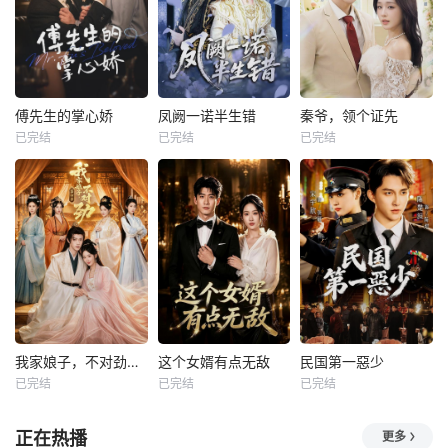
傅先生的掌心娇
凤阙一诺半生错
秦爷，领个证先
已完结
已完结
已完结
我家娘子，不对劲第四季
这个女婿有点无敌
民国第一惡少
已完结
已完结
已完结
正在热播
更多