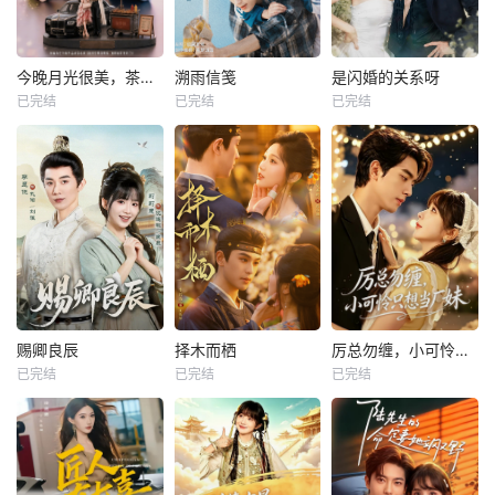
今晚月光很美，茶香四溢
溯雨信笺
是闪婚的关系呀
已完结
已完结
已完结
赐卿良辰
择木而栖
厉总勿缠，小可怜只想当厂妹
已完结
已完结
已完结