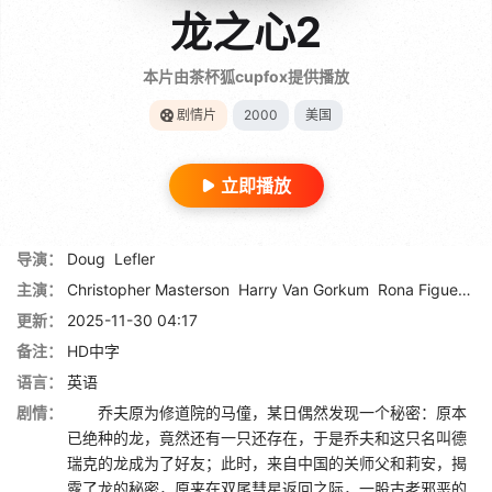
龙之心2
本片由茶杯狐cupfox提供播放
剧情片
2000
美国
立即播放
导演：
Doug
Lefler
主演：
Christopher Masterson
Harry Van Gorkum
Rona Figueroa
更新：
2025-11-30 04:17
备注：
HD中字
语言：
英语
剧情：
乔夫原为修道院的马僮，某日偶然发现一个秘密：原本
已绝种的龙，竟然还有一只还存在，于是乔夫和这只名叫德
瑞克的龙成为了好友；此时，来自中国的关师父和莉安，揭
露了龙的秘密，原来在双尾彗星返回之际，一股古老邪恶的