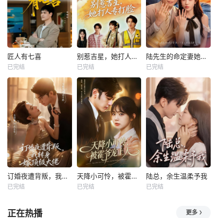
匠人有七喜
别惹吉星，她打人专打脸
陆先生的命定妻她飒又野
已完结
已完结
已完结
订婚夜遭背叛，我转身嫁顶级大佬
天降小可怜，被霍爷宠上天
陆总，余生温柔予我
已完结
已完结
已完结
正在热播
更多