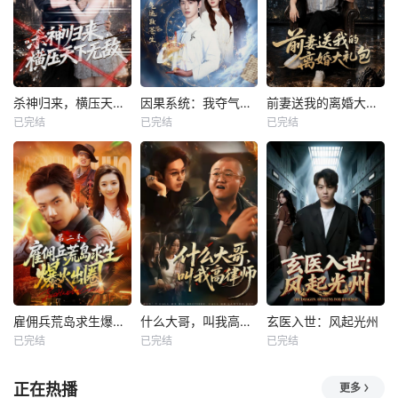
杀神归来，横压天下无敌
因果系统：我夺气运救苍生
前妻送我的离婚大礼包
已完结
已完结
已完结
雇佣兵荒岛求生爆火出圈第二季
什么大哥，叫我高律师
玄医入世：风起光州
已完结
已完结
已完结
正在热播
更多