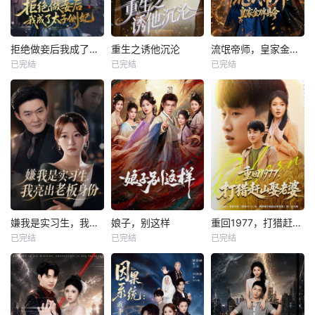
拒绝做妾后我成了太子侧妃
重生之诱他沉沦
流氓帝师，皇家金牌县令
已完结
已完结
已完结
嫌我是实习生，我亮出老板身份
娘子，别这样
重回1977，打猎赶山娶老婆
已完结
已完结
已完结