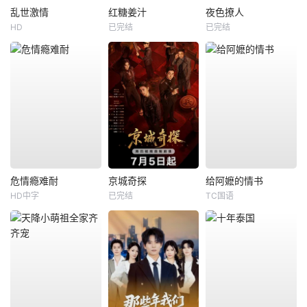
乱世激情
红糖姜汁
夜色撩人
HD
已完结
已完结
危情瘾难耐
京城奇探
给阿嬷的情书
HD中字
已完结
TC国语