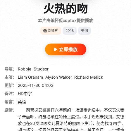
火热的吻
本片由茶杯狐cupfox提供播放
剧情片
2018
美国
立即播放
导演：
Robbie
Studsor
主演：
Liam Graham
Alyson Walker
Richard Mellick
更新：
2025-11-30 04:03
备注：
HD中字
语言：
英语
剧情：
前警探艾德蒙在六年前的一场肇事逃逸中，不仅丧失妻
子朱丽叶，终身必须在轮椅上度过。杀手迟迟未找到，艾德
蒙也在20岁温顺女儿夏洛特的照顾下生活，努力找寻凶手，
却也将这一切意外怪罪于夏洛特身上。某天夏日，一个懊悔