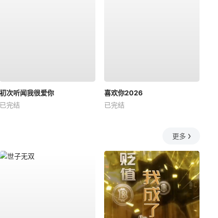
初次听闻我很爱你
喜欢你2026
已完结
已完结
更多