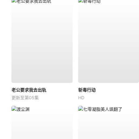
老公要求我去出轨
斩毒行动
更新至第05集
HD