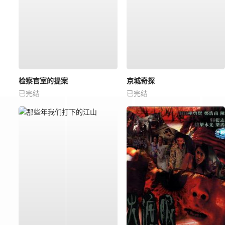
检察官室的提案
京城奇探
已完结
已完结