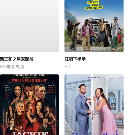
霸王花之皇家赌船
狂唱下半场
HD国语|粤语
HD