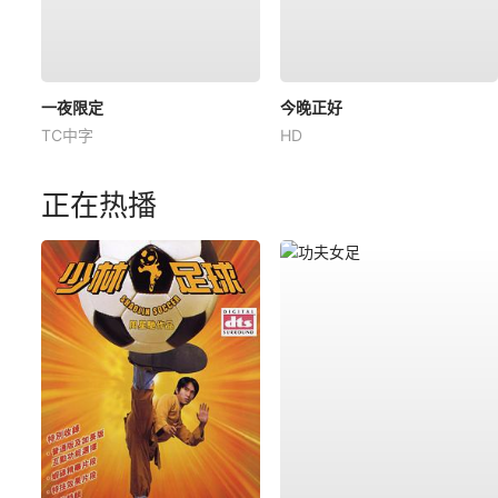
一夜限定
今晚正好
TC中字
HD
正在热播