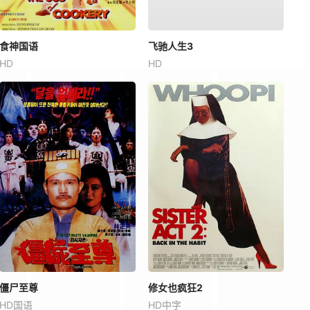
食神国语
飞驰人生3
HD
HD
僵尸至尊
修女也疯狂2
HD国语
HD中字