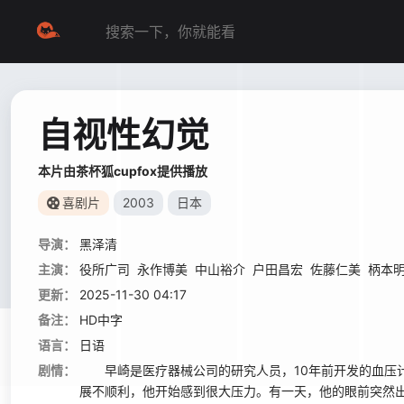
自视性幻觉
本片由茶杯狐cupfox提供播放
喜剧片
2003
日本
导演：
黑泽清
主演：
役所广司
永作博美
中山裕介
户田昌宏
佐藤仁美
柄本
更新：
2025-11-30 04:17
备注：
HD中字
语言：
日语
剧情：
早崎是医疗器械公司的研究人员，10年前开发的血压计
展不顺利，他开始感到很大压力。有一天，他的眼前突然