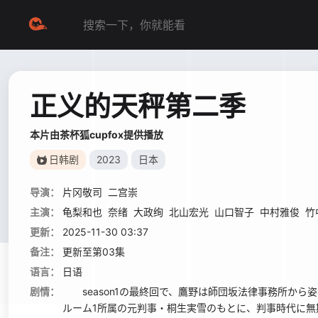
正义的天秤第二季
本片由茶杯狐cupfox提供播放
日韩剧
2023
日本
导演：
片冈敬司
二宫崇
主演：
龟梨和也
奈绪
大政绚
北山宏光
山口智子
中村雅俊
竹
更新：
2025-11-30 03:37
备注：
更新至第03集
语言：
日语
剧情：
season1の最終回で、鷹野は師団坂法律事務所から姿
ルーム1所属の元判事・桐生実雪のもとに、判事時代に無期