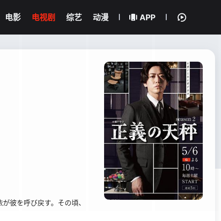
电影
电视剧
综艺
动漫
APP
芽依が彼を呼び戻す。その頃、