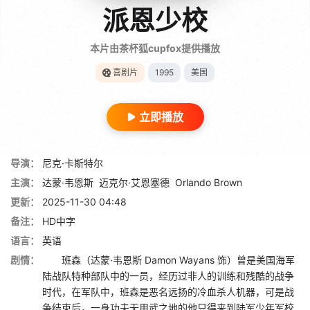
派恩少校
本片由茶杯狐cupfox提供播放
喜剧片
1995
美国
立即播放
导演：
尼克·卡斯特尔
主演：
达蒙·韦恩斯
迈克尔·艾恩塞德
Orlando Brown
更新：
2025-11-30 04:48
备注：
HD中字
语言：
英语
剧情：
班森（达蒙·韦恩斯 Damon Wayans 饰）曾是美国海军
陆战队特种部队中的一员，经历过非人的训练和残酷的战争
时代，在军队中，班森是恶名远扬的冷血杀人机器，可是战
争结束后，一身功夫无用武之地的他只得来到陆军少年军校