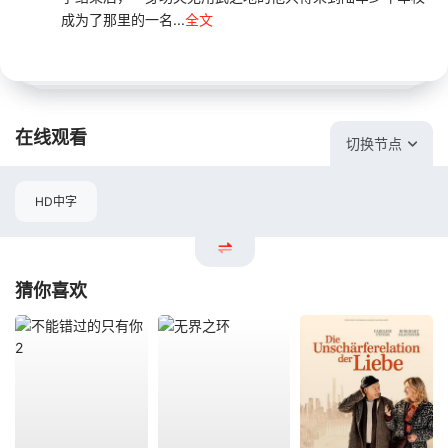
成为了那里的一名...
全文
在线观看
切换节点
HD中字
猜你喜欢