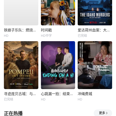
铁娘子乐队：燃烧雄心
时间戳
爱达荷州血案：大学梦魇
HD
HD中字
已完结
寻迹庞贝古城：与汤姆·希德勒斯顿同行
心跳漏一拍：结束在一声嗨
冲绳费城
已完结
HD
HD
正在热播
更多