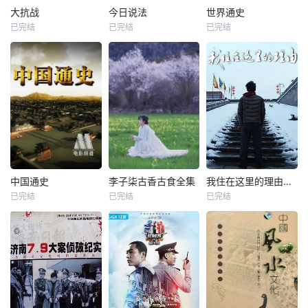
大抗战
今日说法
世界通史
已完结
已完结
已完结
中国通史
李子柒古香古食全集
我住在这里的理由第三季
已完结
已完结
已完结