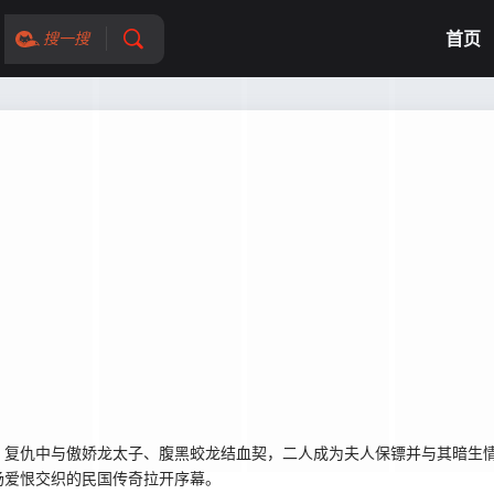
首页
搜一搜
，复仇中与傲娇龙太子、腹黑蛟龙结血契，二人成为夫人保镖并与其暗生
场爱恨交织的民国传奇拉开序幕。