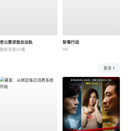
老公要求我去出轨
斩毒行动
更新至第05集
HD
更多