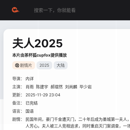
夫人2025
本片由茶杯狐cupfox提供播放
剧情片
2025
大陆
导演：
内详
主演：
肖雨
陈建宇
郝熠然
刘尚麟
毕少岩
更新：
2025-11-29 23:04
备注：
已完结
语言：
国语
剧情：
民国年间，豪门千金遭灭门，二十年后成为墨城第一夫人
人芳心。夫人被三人竞相追求，同时重启灭门案调查，一