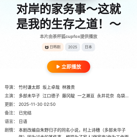
对岸的家务事～这就
是我的生存之道！～
本片由茶杯狐cupfox提供播放
日韩剧
2025
日本
立即播放
导演：
竹村谦太郎
坂上卓哉
林雅贵
主演：
多部未华子
江口德子
藤冈靛
一之濑亘
永井花奈
岛袋宽子
更新：
2025-11-30 02:50
备注：
已完结
语言：
日语
剧情：
本剧改编自朱野归子的同名小说，村上诗穗（多部未华子
饰）因为过去的某件事，想把为了家人“做家务”作为工作而