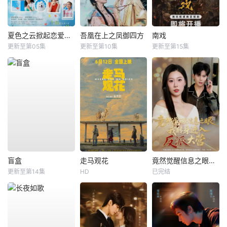
夏色之云掀起恋爱与风暴
吾凰在上之凤御四方
南戏
更新至第05集
更新至第10集
更新至第15集
盲盒
走马观花
竟然觉醒信息之眼，我转身进入反派大营
更新至第14集
HD
已完结