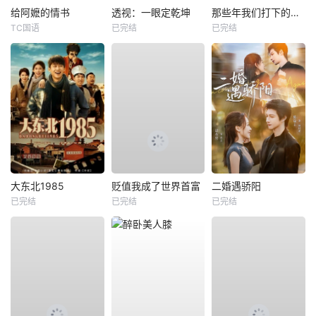
给阿嬷的情书
透视：一眼定乾坤
那些年我们打下的江山
TC国语
已完结
已完结
大东北1985
贬值我成了世界首富
二婚遇骄阳
已完结
已完结
已完结