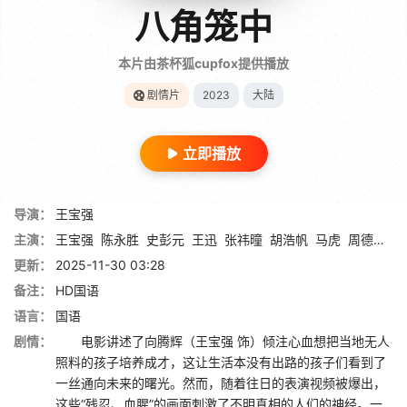
八角笼中
本片由茶杯狐cupfox提供播放
剧情片
2023
大陆
立即播放
导演：
王宝强
主演：
王宝强
陈永胜
史彭元
王迅
张祎曈
胡浩帆
马虎
周德柏文
更新：
2025-11-30 03:28
备注：
HD国语
语言：
国语
剧情：
电影讲述了向腾辉（王宝强 饰）倾注心血想把当地无人
照料的孩子培养成才，这让生活本没有出路的孩子们看到了
一丝通向未来的曙光。然而，随着往日的表演视频被爆出，
这些“残忍、血腥”的画面刺激了不明真相的人们的神经。一