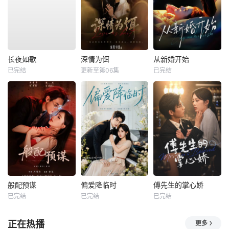
长夜如歌
深情为饵
从新婚开始
已完结
更新至第06集
已完结
般配预谋
偏爱降临时
傅先生的掌心娇
已完结
已完结
已完结
正在热播
更多