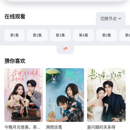
在线观看
切换节点
第1集
第2集
第3集
第4集
第5集
第
猜你喜欢
今晚月光很美，茶香四溢
溯雨信笺
是闪婚的关系呀