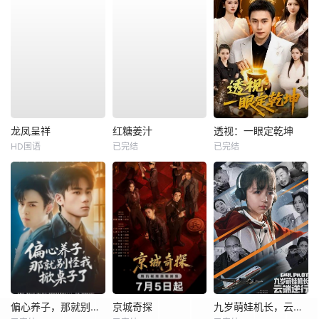
龙凤呈祥
红糖姜汁
透视：一眼定乾坤
HD国语
已完结
已完结
偏心养子，那就别怪我掀桌子了
京城奇探
九岁萌娃机长，云端逆行