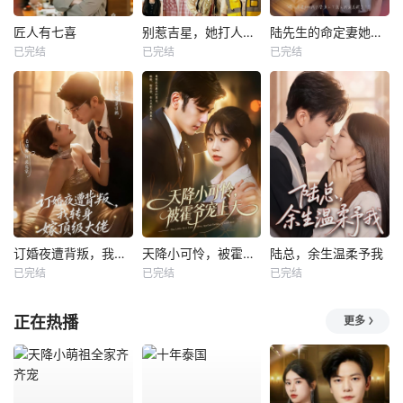
匠人有七喜
别惹吉星，她打人专打脸
陆先生的命定妻她飒又野
已完结
已完结
已完结
订婚夜遭背叛，我转身嫁顶级大佬
天降小可怜，被霍爷宠上天
陆总，余生温柔予我
已完结
已完结
已完结
正在热播
更多