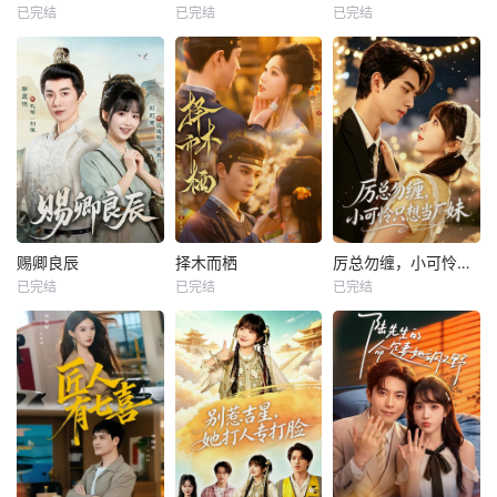
已完结
已完结
已完结
赐卿良辰
择木而栖
厉总勿缠，小可怜只想当厂妹
已完结
已完结
已完结