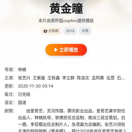
黄金瞳
本片由茶杯狐cupfox提供播放
大陆剧
2019
大陆
立即播放
导演：
林楠
主演：
张艺兴
王紫璇
王栎鑫
李立群
陈泇文
孟阿赛
泓萱
石兆琪
更新：
2025-11-30 05:14
备注：
已完结
语言：
国语
剧情：
由爱奇艺、灵河传媒、腾讯影业出品，爱奇艺龚宇担任
出品人、林楠执导，铁佛担任总监制、南派三叔总策划，白
一骢、李莅樱出任总制片人，张鸢盎为总编剧，张艺兴领衔
主演的超级网剧《黄金瞳》，预计2018年底在爱奇艺独家上