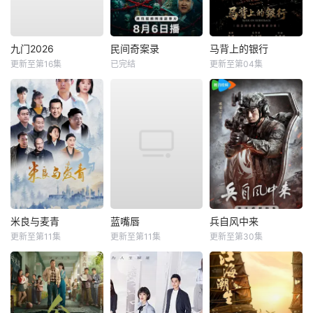
九门2026
民间奇案录
马背上的银行
更新至第16集
已完结
更新至第04集
米良与麦青
蓝嘴唇
兵自风中来
更新至第11集
更新至第11集
更新至第30集