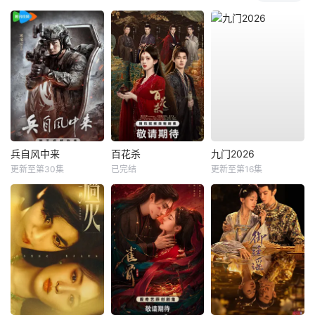
兵自风中来
百花杀
九门2026
更新至第30集
已完结
更新至第16集