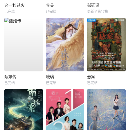
这一秒过火
雀骨
御廷谣
已完结
已完结
更新至第17集
甄嬛传
琉璃
悬案
已完结
已完结
已完结