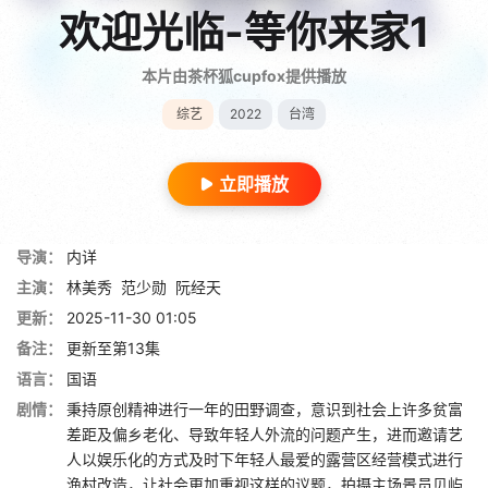
欢迎光临-等你来家1
本片由茶杯狐cupfox提供播放
综艺
2022
台湾
立即播放
导演：
内详
主演：
林美秀
范少勋
阮经天
更新：
2025-11-30 01:05
备注：
更新至第13集
语言：
国语
剧情：
秉持原创精神进行一年的田野调查，意识到社会上许多贫富
差距及偏乡老化、导致年轻人外流的问题产生，进而邀请艺
人以娱乐化的方式及时下年轻人最爱的露营区经营模式进行
渔村改造，让社会更加重视这样的议题，拍摄主场景员贝屿