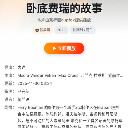
卧底费瑞的故事
本片由茶杯狐cupfox提供播放
欧美剧
2023
比利时 / 荷兰
立即播放
导演：
内详
主演：
Moora Vander Veken
Max Croes
弗兰克·拉默斯
爱丽丝·夏普
更新：
2025-11-30 03:24
备注：
已完结
语言：
荷兰语
剧情：
Ferry Bouman试图作为一个新手xtc制作人在Brabant黑社
会中站稳脚跟。他与约翰、姐夫拉尔斯、雷姆科和丹尼斯一
起，与不可动摇的大毒枭阿里·塔克和一个臭名昭著的摩托车
俱乐部战斗，赢得了他在高层的地位。但只有当他的爱人丹