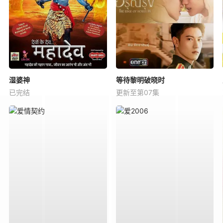
湿婆神
等待黎明破晓时
已完结
更新至第07集