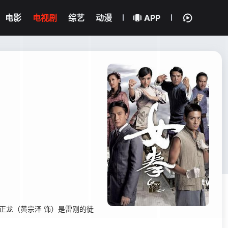
电影
电视剧
综艺
动漫
APP
正龙（黄宗泽 饰）是雷刚的徒