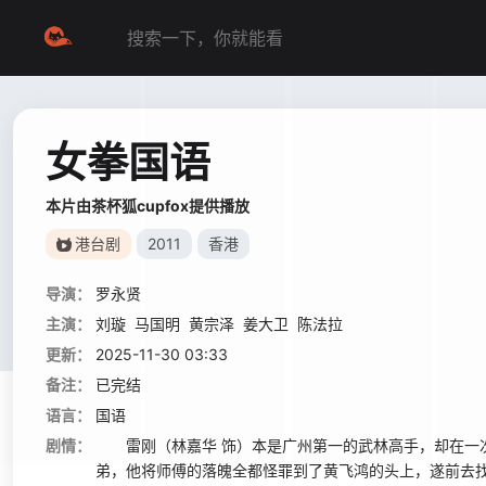
女拳国语
本片由茶杯狐cupfox提供播放
港台剧
2011
香港
导演：
罗永贤
主演：
刘璇
马国明
黄宗泽
姜大卫
陈法拉
更新：
2025-11-30 03:33
备注：
已完结
语言：
国语
剧情：
雷刚（林嘉华 饰）本是广州第一的武林高手，却在一次
弟，他将师傅的落魄全都怪罪到了黄飞鸿的头上，遂前去找