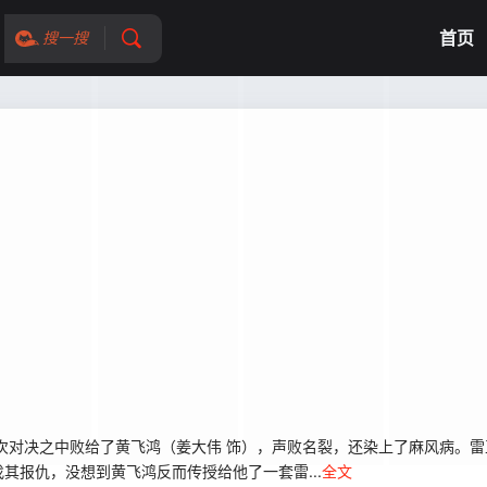
首页
搜一搜
对决之中败给了黄飞鸿（姜大伟 饰），声败名裂，还染上了麻风病。雷
其报仇，没想到黄飞鸿反而传授给他了一套雷...
全文