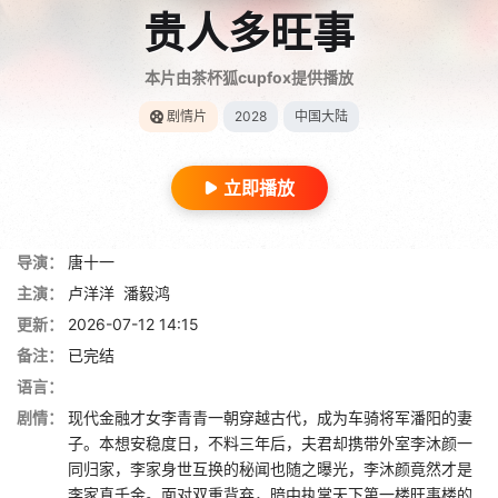
贵人多旺事
本片由茶杯狐cupfox提供播放
剧情片
2028
中国大陆
立即播放
导演：
唐十一
主演：
卢洋洋
潘毅鸿
更新：
2026-07-12 14:15
备注：
已完结
语言：
剧情：
现代金融才女李青青一朝穿越古代，成为车骑将军潘阳的妻
子。本想安稳度日，不料三年后，夫君却携带外室李沐颜一
同归家，李家身世互换的秘闻也随之曝光，李沐颜竟然才是
李家真千金。面对双重背弃，暗中执掌天下第一楼旺事楼的