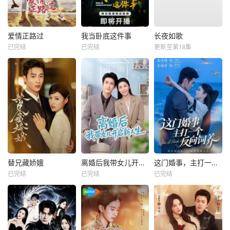
爱情正路过
我当卧底这件事
长夜如歌
已完结
已完结
更新至第18集
替兄藏娇娥
离婚后我带女儿开启新人生
这门婚事，主打一个反向饲养
已完结
已完结
已完结