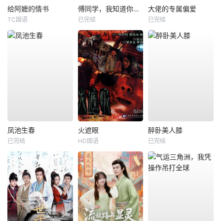
给阿嬷的情书
傅同学，我知道你暗恋我
大佬的专属偏爱
TC国语
已完结
已完结
凤池生春
火遮眼
醉卧美人膝
已完结
HD国语
已完结