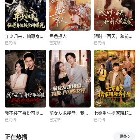
弃少归来，仙尊身份被全网曝光
蛊色撩人
限时一百天，和前夫谈恋爱
已完结
已完结
已完结
我不装了身份可以偷走那我的病例呢
前女友求接盘，我反手闪婚女神
七零重生携家耕耘奔小康
已完结
已完结
已完结
正在热播
更多