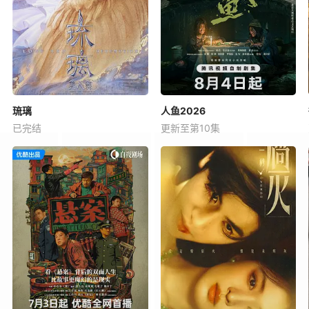
琉璃
人鱼2026
已完结
更新至第10集