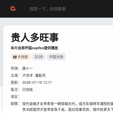
贵人多旺事
本片由茶杯狐cupfox提供播放
大陆剧
2028
中国大陆
导演：
唐十一
主演：
卢洋洋
潘毅鸿
更新：
2026-07-16 12:17
备注：
已完结
语言：
剧情：
现代金融才女李青青一朝穿越古代，成为车骑将军潘阳的
李沐颜竟然才是李家真千金。面对双重背弃，暗中执掌天下