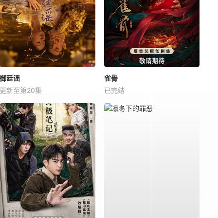
御廷谣
雀骨
更新至第20集
已完结