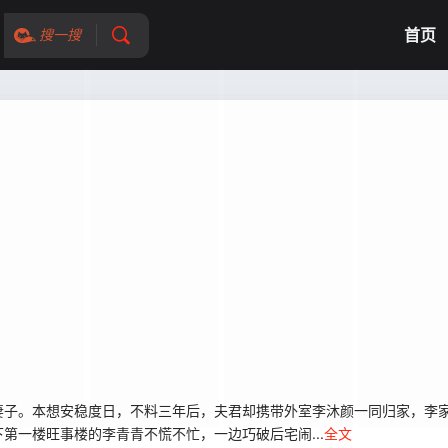
首页
搜一搜
妻子。本想安稳度日，不料三年后，夫君却携带外室李沐颜一同归家，李
第一楼旺事楼的李青青不慌不忙，一边巧破后宅闹...
全文