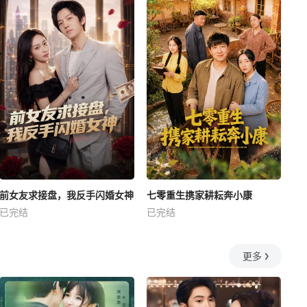
前女友求接盘，我反手闪婚女神
七零重生携家耕耘奔小康
已完结
已完结
更多