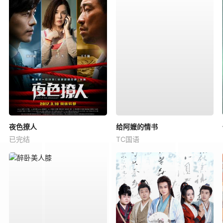
夜色撩人
给阿嬷的情书
已完结
TC国语