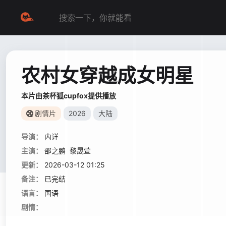
农村女穿越成女明星
本片由茶杯狐cupfox提供播放
剧情片
2026
大陆
导演：
内详
主演：
邵之鹏
黎晟萱
更新：
2026-03-12 01:25
备注：
已完结
语言：
国语
剧情：