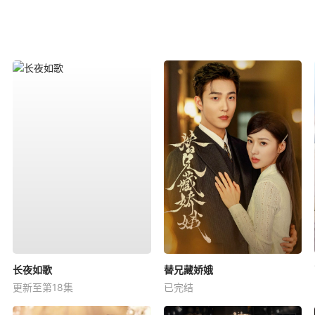
长夜如歌
替兄藏娇娥
更新至第18集
已完结