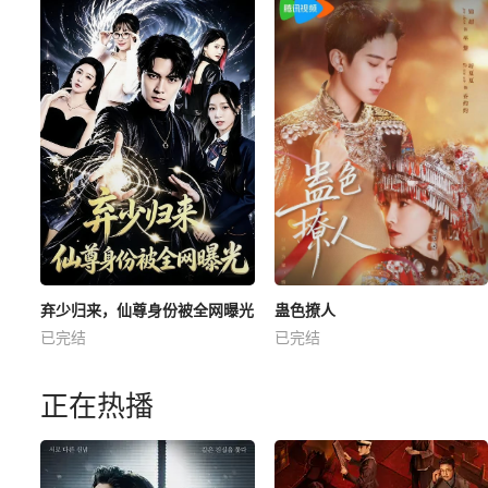
弃少归来，仙尊身份被全网曝光
蛊色撩人
已完结
已完结
正在热播