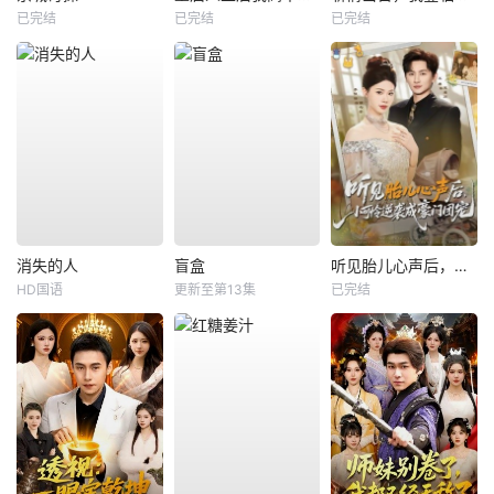
已完结
已完结
已完结
消失的人
盲盒
听见胎儿心声后，小可怜逆袭成豪门团宠
HD国语
更新至第13集
已完结