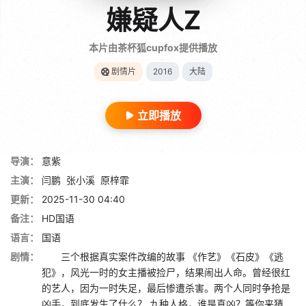
嫌疑人Z
本片由茶杯狐cupfox提供播放
剧情片
2016
大陆
立即播放
导演：
意紫
主演：
闫鹏
张小溪
原梓霏
更新：
2025-11-30 04:40
备注：
HD国语
语言：
国语
剧情：
三个根据真实案件改编的故事 《作艺》《石皮》《逃
犯》，风光一时的女主播被捡尸，结果闹出人命。曾经很红
的艺人，因为一时失足，最后惨遭杀害。两个人同时争抢是
凶手，到底发生了什么？ 九种人格，谁是真凶？等你来猜.