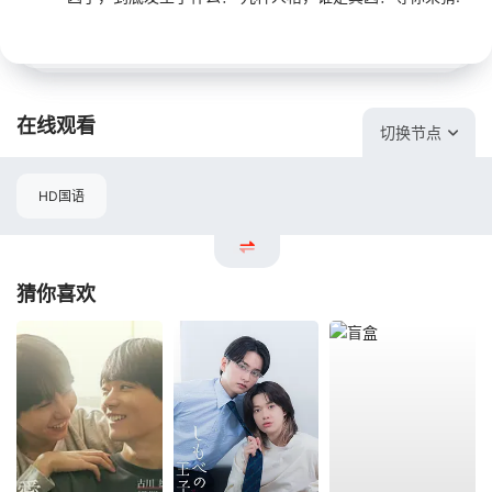
在线观看
切换节点
HD国语
猜你喜欢