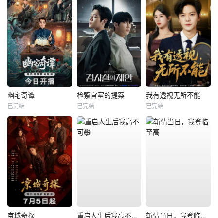
幽宅奇谭
检察官室的提案
我有透视无所不能
已完结
已完结
已完结
京城奇探
重启人生后我高不可攀
斩情当日，我登临至高