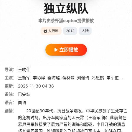
独立纵队
本片由茶杯狐cupfox提供播放
大陆剧
2012
大陆
立即播放
导演：
王响伟
主演：
王新军
李彩桦
秦海璐
蒋林静
刘佩琦
冯恩鹤
申军谊
杜志
更新：
2025-11-30 04:38
备注：
已完结
语言：
国语
剧情：
20世纪30年代，抗日战争爆发，中华民族到了生死存亡
的危机时刻。出身军阀家庭的孟云霄（王新军 饰）此前曾在
慕尼黑军校接受了最为严苛的训练和磨砺，中日开战的消息
将其带回祖国，谁知所乘的飞机却被日军击中，迫降在国、