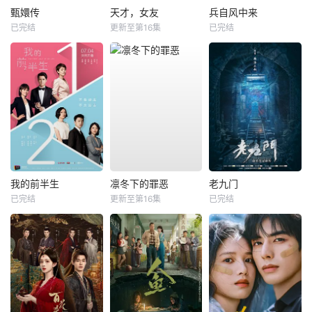
甄嬛传
天才，女友
兵自风中来
已完结
更新至第16集
已完结
我的前半生
凛冬下的罪恶
老九门
已完结
更新至第16集
已完结