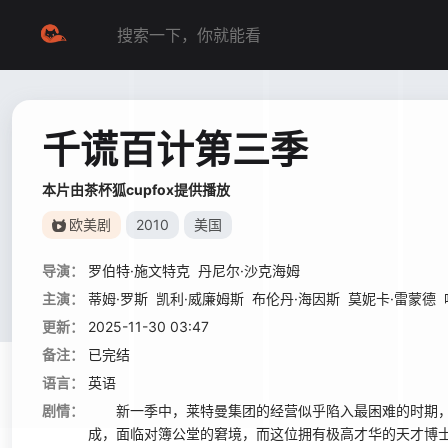
千谎百计第三季
本片由茶杯狐cupfox提供播放
欧美剧
2010
美国
导演：
罗伯特·施文特克
丹尼尔·沙克海姆
主演：
蒂姆·罗斯
凯利·威廉姆斯
布伦丹·海因斯
莫妮卡·雷蒙德
更新：
2025-11-30 03:47
备注：
已完结
语言：
英语
剧情：
新一季中，莱特曼集团的经营似乎陷入最困难的时期，集团与F
成，面临对簿公堂的窘境，而这位拥有极高才华的天才博士和