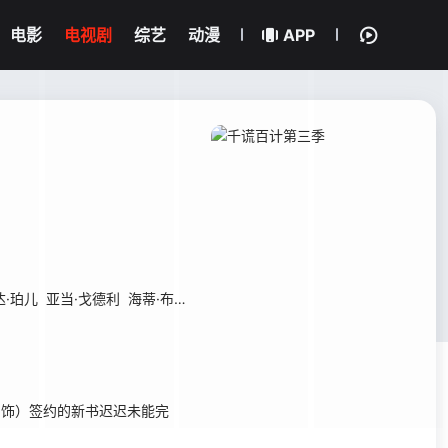
电影
电视剧
综艺
动漫
APP
达·珀儿
亚当·戈德利
海蒂·布雷斯
奥德瑞·玛丽·安德森
舒珊娜·斯特恩
奈
h 饰）签约的新书迟迟未能完