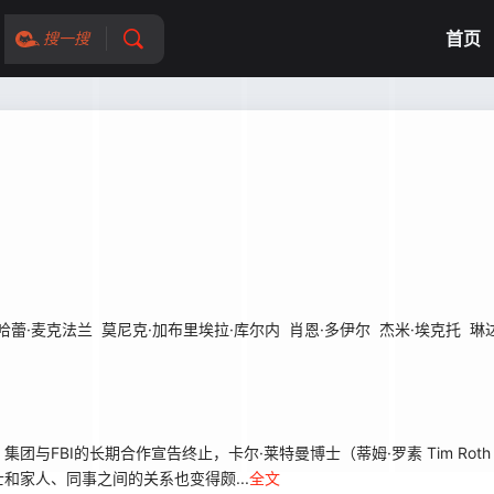
首页
搜一搜
哈蕾·麦克法兰
莫尼克·加布里埃拉·库尔内
肖恩·多伊尔
杰米·埃克托
琳
BI的长期合作宣告终止，卡尔·莱特曼博士（蒂姆·罗素 Tim Rot
家人、同事之间的关系也变得颇...
全文