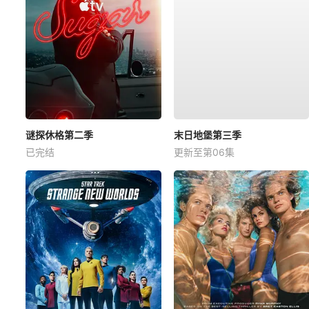
谜探休格第二季
末日地堡第三季
已完结
更新至第06集