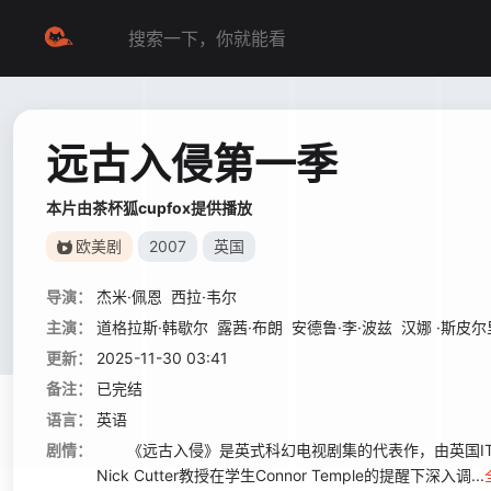
远古入侵第一季
本片由茶杯狐cupfox提供播放
欧美剧
2007
英国
导演：
杰米·佩恩
西拉·韦尔
主演：
道格拉斯·韩歇尔
露茜·布朗
安德鲁·李·波兹
汉娜 ·斯皮
更新：
2025-11-30 03:41
备注：
已完结
语言：
英语
剧情：
《远古入侵》是英式科幻电视剧集的代表作，由英国ITV一台出
Nick Cutter教授在学生Connor Temple的提醒下深入调...